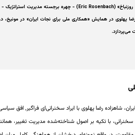
دوره‌ای تخصصی را نیز در دانشگاه هاروارد نزد «اریک روزنباخ» (Eric Rosenbach) - چهره برجسته مدیریت ا
ا پهلوی در همایش «همکاری ملی برای نجات ایران» در مونیخ، در
لی
ایران، شاهزاده رضا پهلوی با ایراد سخنرانی‌ای فراگیر, افق سیاس
سخنرانی، با تکیه بر اصول شناخته‌شده مدیریت تغییر، همانند
مقاومت، در واقع نمونه‌ای درخشان از هماهنگی کامل میان 